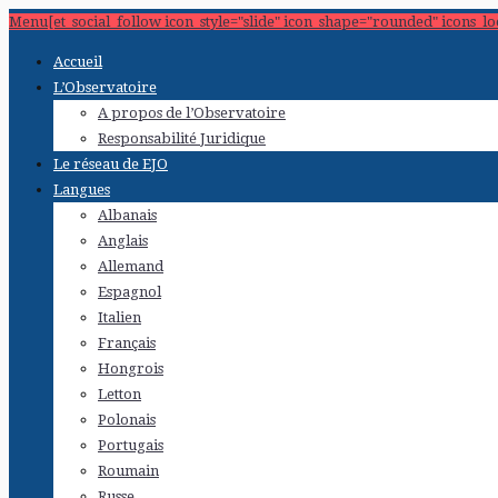
Menu[et_social_follow icon_style="slide" icon_shape="rounded" icons_l
Accueil
L’Observatoire
A propos de l’Observatoire
Responsabilité Juridique
Le réseau de EJO
Langues
Albanais
Anglais
Allemand
Espagnol
Italien
Français
Hongrois
Letton
Polonais
Portugais
Roumain
Russe