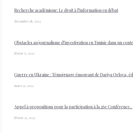
Recherche académique: Le droit à l’information en débat
décembre 18, 2023
Obstacles au journalisme d’investigation en Tunisie dans un cont
février 6, 2023
Guerre en Ukraine : Témoignage émouvant de Dariya Orlova, édit
mars 21, 2022
Appel à propositions pour la participation à la 26e Conférence...
février 21, 2022