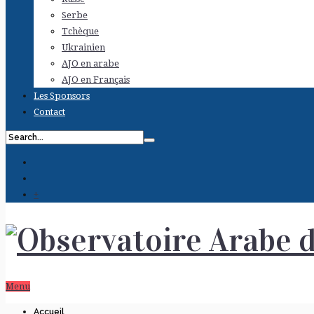
Serbe
Tchèque
Ukrainien
AJO en arabe
AJO en Français
Les Sponsors
Contact
+
Menu
Accueil