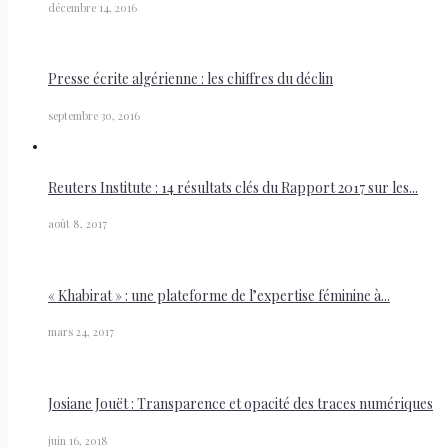
décembre 14, 2016
Presse écrite algérienne : les chiffres du déclin
septembre 30, 2016
Reuters Institute : 14 résultats clés du Rapport 2017 sur les...
août 8, 2017
« Khabirat » : une plateforme de l’expertise féminine à...
mars 24, 2017
Josiane Jouët : Transparence et opacité des traces numériques
juin 16, 2018