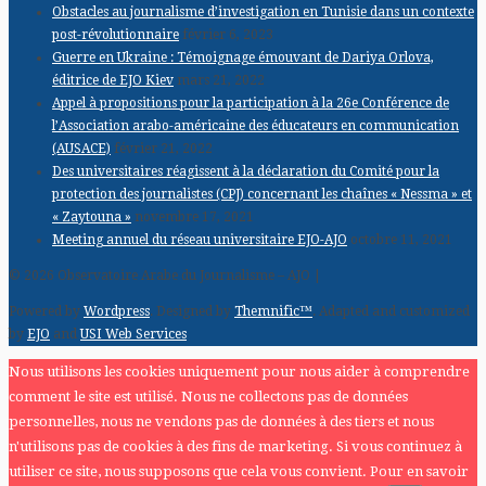
Obstacles au journalisme d’investigation en Tunisie dans un contexte
post-révolutionnaire
février 6, 2023
Guerre en Ukraine : Témoignage émouvant de Dariya Orlova,
éditrice de EJO Kiev
mars 21, 2022
Appel à propositions pour la participation à la 26e Conférence de
l’Association arabo-américaine des éducateurs en communication
(AUSACE)
février 21, 2022
Des universitaires réagissent à la déclaration du Comité pour la
protection des journalistes (CPJ) concernant les chaînes « Nessma » et
« Zaytouna »
novembre 17, 2021
Meeting annuel du réseau universitaire EJO-AJO
octobre 11, 2021
© 2026 Observatoire Arabe du Journalisme – AJO |
Powered by
Wordpress
. Designed by
Themnific™
. Adapted and customized
by
EJO
and
USI Web Services
Nous utilisons les cookies uniquement pour nous aider à comprendre
comment le site est utilisé. Nous ne collectons pas de données
personnelles, nous ne vendons pas de données à des tiers et nous
n'utilisons pas de cookies à des fins de marketing. Si vous continuez à
utiliser ce site, nous supposons que cela vous convient. Pour en savoir