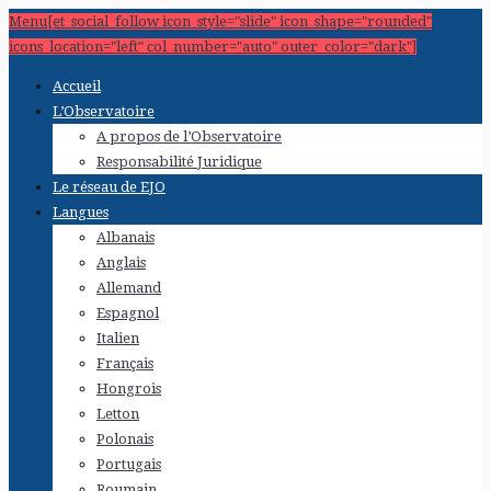
Menu[et_social_follow icon_style="slide" icon_shape="rounded"
icons_location="left" col_number="auto" outer_color="dark"]
Accueil
L’Observatoire
A propos de l’Observatoire
Responsabilité Juridique
Le réseau de EJO
Langues
Albanais
Anglais
Allemand
Espagnol
Italien
Français
Hongrois
Letton
Polonais
Portugais
Roumain