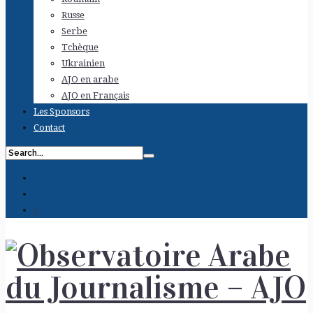
Russe
Serbe
Tchèque
Ukrainien
AJO en arabe
AJO en Français
Les Sponsors
Contact
+