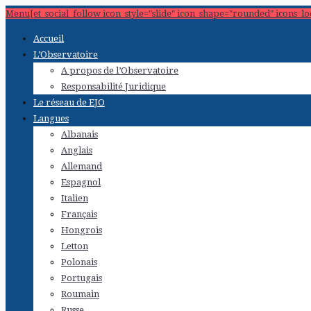
Menu[et_social_follow icon_style="slide" icon_shape="rounded" icons_l
Accueil
L’Observatoire
A propos de l’Observatoire
Responsabilité Juridique
Le réseau de EJO
Langues
Albanais
Anglais
Allemand
Espagnol
Italien
Français
Hongrois
Letton
Polonais
Portugais
Roumain
Russe