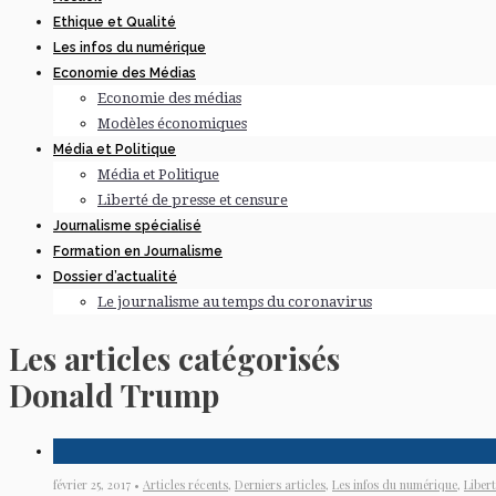
Ethique et Qualité
Les infos du numérique
Economie des Médias
Economie des médias
Modèles économiques
Média et Politique
Média et Politique
Liberté de presse et censure
Journalisme spécialisé
Formation en Journalisme
Dossier d’actualité
Le journalisme au temps du coronavirus
Les articles catégorisés
Donald Trump
février 25, 2017 •
Articles récents
,
Derniers articles
,
Les infos du numérique
,
Liber