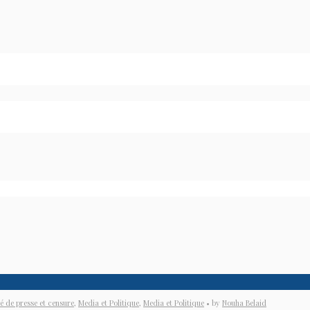
té de presse et censure
,
Media et Politique
,
Media et Politique
• by
Nouha Belaid