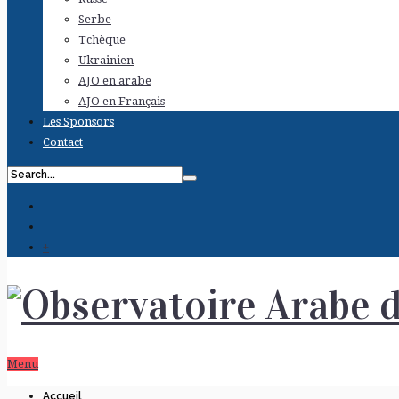
Serbe
Tchèque
Ukrainien
AJO en arabe
AJO en Français
Les Sponsors
Contact
+
Menu
Accueil