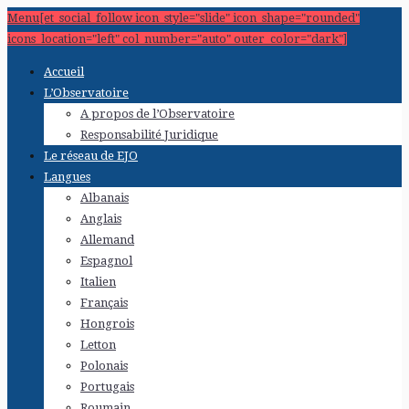
Menu[et_social_follow icon_style="slide" icon_shape="rounded"
icons_location="left" col_number="auto" outer_color="dark"]
Accueil
L’Observatoire
A propos de l’Observatoire
Responsabilité Juridique
Le réseau de EJO
Langues
Albanais
Anglais
Allemand
Espagnol
Italien
Français
Hongrois
Letton
Polonais
Portugais
Roumain