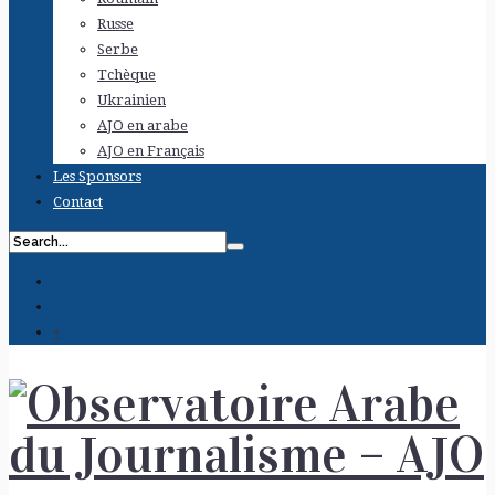
Russe
Serbe
Tchèque
Ukrainien
AJO en arabe
AJO en Français
Les Sponsors
Contact
+