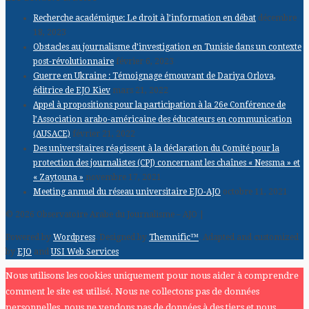
Recherche académique: Le droit à l’information en débat
décembre
18, 2023
Obstacles au journalisme d’investigation en Tunisie dans un contexte
post-révolutionnaire
février 6, 2023
Guerre en Ukraine : Témoignage émouvant de Dariya Orlova,
éditrice de EJO Kiev
mars 21, 2022
Appel à propositions pour la participation à la 26e Conférence de
l’Association arabo-américaine des éducateurs en communication
(AUSACE)
février 21, 2022
Des universitaires réagissent à la déclaration du Comité pour la
protection des journalistes (CPJ) concernant les chaînes « Nessma » et
« Zaytouna »
novembre 17, 2021
Meeting annuel du réseau universitaire EJO-AJO
octobre 11, 2021
© 2026 Observatoire Arabe du Journalisme – AJO |
Powered by
Wordpress
. Designed by
Themnific™
. Adapted and customized
by
EJO
and
USI Web Services
Nous utilisons les cookies uniquement pour nous aider à comprendre
comment le site est utilisé. Nous ne collectons pas de données
personnelles, nous ne vendons pas de données à des tiers et nous